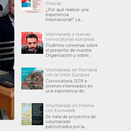
Polonia
¿Por qué realizar una
experiencia
internacional? La
Asociación Civil Agenda
Global Siglo 21, se
Voluntariado y nuevas
propone actuar
convocatorias europeas
estrechamente vinculada
con otras organ
Pudimos conversar sobre
el presente de nuestra
Organización y sobre
nuestras convocatorias
vigentes en Polonia y en
Voluntariado en Rumania
Rumania, para aquellos
con la Unión Europea
jóvenes int
Convocatoria 2019 a
jóvenes interesados en
una experiencia de
voluntariado en Rumania.
Se trata de un proyecto
Voluntariado en Polonia
financiado por el
con Euroweek
Programa Erasmus+ de
Se trata de proyectos de
voluntariado
patrocinados por la