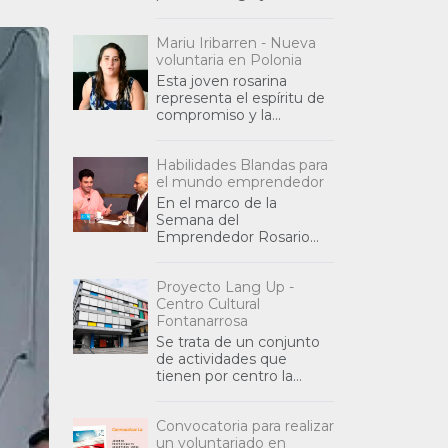
identificación de áreas de
mutuo beneficio,
Mariu Iribarren - Nueva
sentando las bases para
voluntaria en Polonia
futuras inic
Esta joven rosarina
representa el espíritu de
compromiso y la
generosidad que impulsa
a tantos argentinos a
Habilidades Blandas para
tender puentes de ayuda
el mundo emprendedor
y colaboración int
En el marco de la
Semana del
Emprendedor Rosario
2019, se abordó durante
la nota la relación entre
Proyecto Lang Up -
las habilidades blandas (o
Centro Cultural
habilidades sociales) y
Fontanarrosa
Se trata de un conjunto
de actividades que
tienen por centro la
lengua y la cultura
guaraní. Allí se dan cita
Convocatoria para realizar
reflexiones sobre la
un voluntariado en
diseminación de la