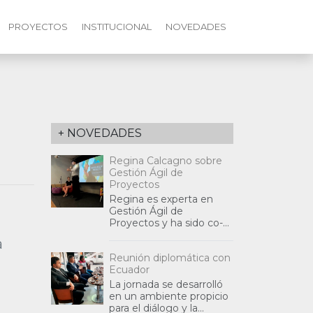
PROYECTOS
INSTITUCIONAL
NOVEDADES
+ NOVEDADES
Regina Calcagno sobre
Gestión Ágil de
Proyectos
Regina es experta en
Gestión Ágil de
Proyectos y ha sido co-
fundadora de la
a
Asociación Civil Agenda
Reunión diplomática con
Global Siglo 21 (Rosario),
Ecuador
desde la cual ha partic
La jornada se desarrolló
en un ambiente propicio
para el diálogo y la