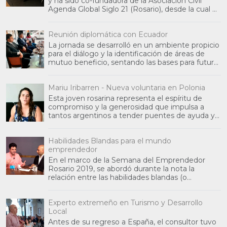
y ha sido co-fundadora de la Asociación Civil
Agenda Global Siglo 21 (Rosario), desde la cual ha
partic
Reunión diplomática con Ecuador
La jornada se desarrolló en un ambiente propicio
para el diálogo y la identificación de áreas de
mutuo beneficio, sentando las bases para futuras
inic
Mariu Iribarren - Nueva voluntaria en Polonia
Esta joven rosarina representa el espíritu de
compromiso y la generosidad que impulsa a
tantos argentinos a tender puentes de ayuda y
colaboración int
Habilidades Blandas para el mundo
emprendedor
En el marco de la Semana del Emprendedor
Rosario 2019, se abordó durante la nota la
relación entre las habilidades blandas (o
habilidades sociales) y
Experto extremeño en Turismo y Desarrollo
Local
Antes de su regreso a España, el consultor tuvo