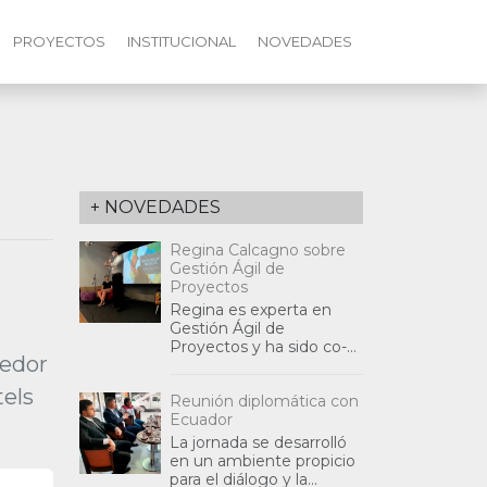
PROYECTOS
INSTITUCIONAL
NOVEDADES
+ NOVEDADES
Regina Calcagno sobre
Gestión Ágil de
Proyectos
Regina es experta en
Gestión Ágil de
Proyectos y ha sido co-
dedor
fundadora de la
Asociación Civil Agenda
tels
Reunión diplomática con
Global Siglo 21 (Rosario),
Ecuador
desde la cual ha partic
La jornada se desarrolló
en un ambiente propicio
para el diálogo y la