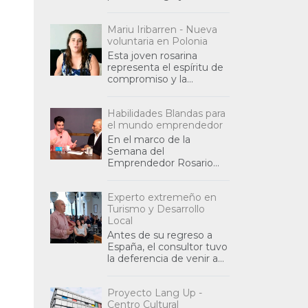
identificación de áreas de
mutuo beneficio,
Mariu Iribarren - Nueva
sentando las bases para
voluntaria en Polonia
futuras inic
Esta joven rosarina
representa el espíritu de
compromiso y la
generosidad que impulsa
a tantos argentinos a
Habilidades Blandas para
tender puentes de ayuda
el mundo emprendedor
y colaboración int
En el marco de la
Semana del
Emprendedor Rosario
2019, se abordó durante
la nota la relación entre
Experto extremeño en
las habilidades blandas (o
Turismo y Desarrollo
habilidades sociales) y
Local
Antes de su regreso a
España, el consultor tuvo
la deferencia de venir a
Rosario a brindarnos una
conferencia sobre su
Proyecto Lang Up -
especialidad, en una
Centro Cultural
jornada co