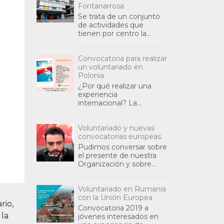
Fontanarrosa
Se trata de un conjunto
de actividades que
tienen por centro la
lengua y la cultura
guaraní. Allí se dan cita
Convocatoria para realizar
reflexiones sobre la
un voluntariado en
diseminación de la
Polonia
¿Por qué realizar una
experiencia
internacional? La
Asociación Civil Agenda
Global Siglo 21, se
Voluntariado y nuevas
propone actuar
convocatorias europeas
estrechamente vinculada
con otras organ
Pudimos conversar sobre
el presente de nuestra
Organización y sobre
nuestras convocatorias
vigentes en Polonia y en
Voluntariado en Rumania
Rumania, para aquellos
con la Unión Europea
jóvenes int
rio,
Convocatoria 2019 a
 la
jóvenes interesados en